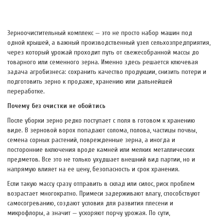
Зерноочистительный комплекс — это не просто набор машин под
одной крышей, а важный производственный узел сельхозпредприятия,
через который урожай проходит путь от свежесобранной массы до
товарного или семенного зерна. Именно здесь решается ключевая
задача агробизнеса: сохранить качество продукции, снизить потери и
подготовить зерно к продаже, хранению или дальнейшей
переработке.
Почему без очистки не обойтись
После уборки зерно редко поступает с поля в готовом к хранению
виде. В зерновой ворох попадают солома, полова, частицы почвы,
семена сорных растений, поврежденные зерна, а иногда и
посторонние включения вроде камней или мелких металлических
предметов. Все это не только ухудшает внешний вид партии, но и
напрямую влияет на ее цену, безопасность и срок хранения.
Если такую массу сразу отправить в склад или силос, риск проблем
возрастает многократно. Примеси задерживают влагу, способствуют
самосогреванию, создают условия для развития плесени и
микрофлоры, а значит — ускоряют порчу урожая. По сути,