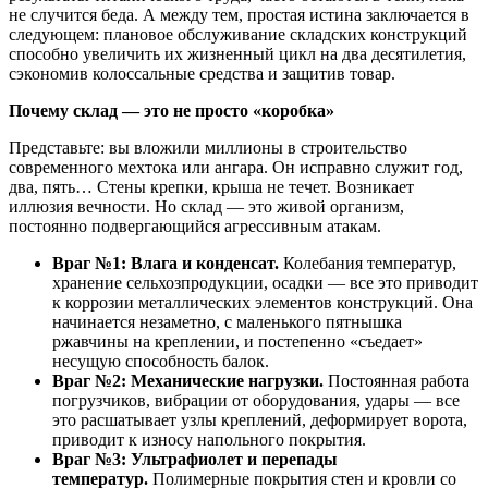
не случится беда. А между тем, простая истина заключается в
следующем: плановое обслуживание складских конструкций
способно увеличить их жизненный цикл на два десятилетия,
сэкономив колоссальные средства и защитив товар.
Почему склад — это не просто «коробка»
Представьте: вы вложили миллионы в строительство
современного мехтока или ангара. Он исправно служит год,
два, пять… Стены крепки, крыша не течет. Возникает
иллюзия вечности. Но склад — это живой организм,
постоянно подвергающийся агрессивным атакам.
Враг №1: Влага и конденсат.
Колебания температур,
хранение сельхозпродукции, осадки — все это приводит
к коррозии металлических элементов конструкций. Она
начинается незаметно, с маленького пятнышка
ржавчины на креплении, и постепенно «съедает»
несущую способность балок.
Враг №2: Механические нагрузки.
Постоянная работа
погрузчиков, вибрации от оборудования, удары — все
это расшатывает узлы креплений, деформирует ворота,
приводит к износу напольного покрытия.
Враг №3: Ультрафиолет и перепады
температур.
Полимерные покрытия стен и кровли со