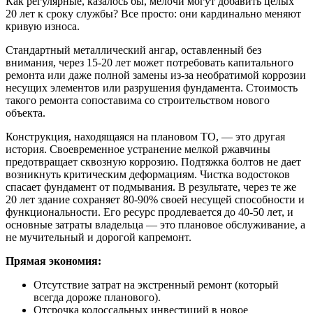
Как регулярные, казалось бы, мелочи могут добавить целых
20 лет к сроку службы? Все просто: они кардинально меняют
кривую износа.
Стандартный металлический ангар, оставленный без
внимания, через 15-20 лет может потребовать капитального
ремонта или даже полной замены из-за необратимой коррозии
несущих элементов или разрушения фундамента. Стоимость
такого ремонта сопоставима со строительством нового
объекта.
Конструкция, находящаяся на плановом ТО, — это другая
история. Своевременное устранение мелкой ржавчины
предотвращает сквозную коррозию. Подтяжка болтов не дает
возникнуть критическим деформациям. Чистка водостоков
спасает фундамент от подмывания. В результате, через те же
20 лет здание сохраняет 80-90% своей несущей способности и
функциональности. Его ресурс продлевается до 40-50 лет, и
основные затраты владельца — это плановое обслуживание, а
не мучительный и дорогой капремонт.
Прямая экономия:
Отсутствие затрат на экстренный ремонт (который
всегда дороже планового).
Отсрочка колоссальных инвестиций в новое