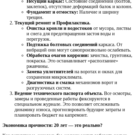
Несущий каркас:
Состояние соединений (болтов,
заклепок), отсутствие деформаций балок и колонн.
Фундамент и отмостку:
Наличие и ширину
трещин.
Текущий ремонт и Профилактика.
Очистка кровли и водостоков
от мусора, листвы
и снега для предотвращения застоя воды и
перегрузок.
Подтяжка болтовых соединений
каркаса. От
вибраций они могут самопроизвольно ослабевать.
Обработка очагов коррозии:
зачистка, грунтовка,
покраска. Это останавливает «расползание»
ржавчины.
Замена уплотнителей
на воротах и окнах для
сохранения микроклимата.
Диагностика и смазка
механизмов ворот и
разгрузочных систем.
Ведение технического паспорта объекта.
Все осмотры,
замеры и проведенные работы фиксируются в
специальном журнале. Это позволяет отслеживать
динамику износа, прогнозировать будущие затраты и
планировать бюджет на капремонт.
Экономика прочности: 20 лет — это реально?